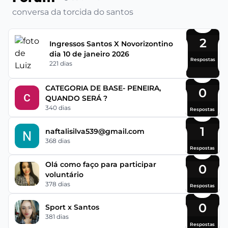
conversa da torcida do santos
2
Ingressos Santos X Novorizontino
dia 10 de janeiro 2026
Respostas
221 dias
CATEGORIA DE BASE- PENEIRA,
0
QUANDO SERÁ ?
340 dias
Respostas
1
naftalisilva539@gmail.com
368 dias
Respostas
Olá como faço para participar
0
voluntário
378 dias
Respostas
0
Sport x Santos
381 dias
Respostas