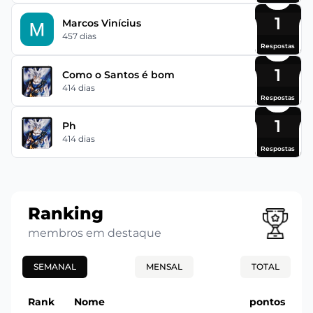
1
Marcos Vinícius
457 dias
Respostas
1
Como o Santos é bom
414 dias
Respostas
1
Ph
414 dias
Respostas
Ranking
membros em destaque
SEMANAL
MENSAL
TOTAL
Rank
Nome
pontos