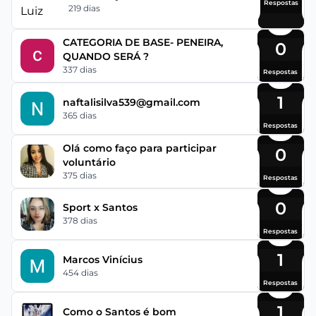
Respostas
219 dias
CATEGORIA DE BASE- PENEIRA,
0
QUANDO SERÁ ?
337 dias
Respostas
1
naftalisilva539@gmail.com
365 dias
Respostas
Olá como faço para participar
0
voluntário
375 dias
Respostas
0
Sport x Santos
378 dias
Respostas
1
Marcos Vinícius
454 dias
Respostas
1
Como o Santos é bom