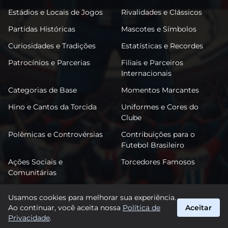
Estádios e Locais de Jogos
Rivalidades e Clássicos
Partidas Históricas
Mascotes e Símbolos
Curiosidades e Tradições
Estatísticas e Recordes
Patrocínios e Parcerias
Filiais e Parceiros
Internacionais
Categorias de Base
Momentos Marcantes
Hino e Cantos da Torcida
Uniformes e Cores do
Clube
Polêmicas e Controvérsias
Contribuições para o
Futebol Brasileiro
Ações Sociais e
Torcedores Famosos
Comunitárias
Usamos cookies para melhorar sua experiência.
Ao continuar, você aceita nossa
Política de
Aceitar
FutSantos
Privacidade
.
suporte@futsantos.com.br