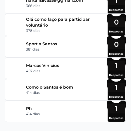
1
naftalisilva539@gmail.com
368 dias
Respostas
Olá como faço para participar
0
voluntário
378 dias
Respostas
0
Sport x Santos
381 dias
Respostas
1
Marcos Vinícius
457 dias
Respostas
1
Como o Santos é bom
414 dias
Respostas
1
Ph
414 dias
Respostas