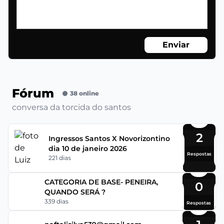
Enviar
Fórum
38 online
conversa da torcida do santos
2
Ingressos Santos X Novorizontino
dia 10 de janeiro 2026
Respostas
221 dias
CATEGORIA DE BASE- PENEIRA,
0
QUANDO SERÁ ?
339 dias
Respostas