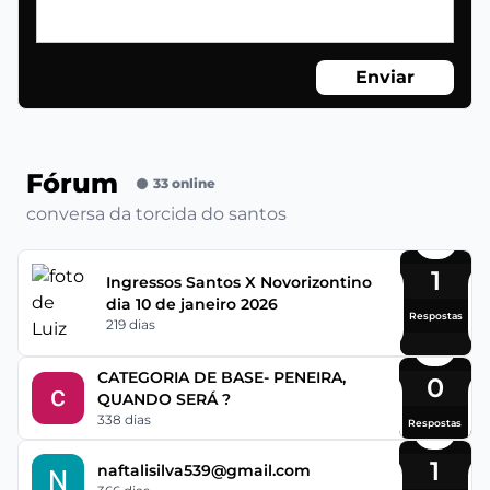
Enviar
Fórum
33 online
conversa da torcida do santos
1
Ingressos Santos X Novorizontino
dia 10 de janeiro 2026
Respostas
219 dias
CATEGORIA DE BASE- PENEIRA,
0
QUANDO SERÁ ?
338 dias
Respostas
1
naftalisilva539@gmail.com