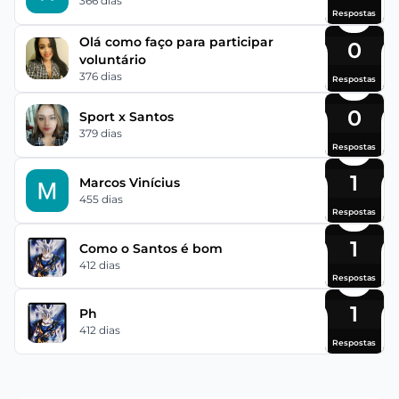
366 dias
Respostas
Olá como faço para participar
0
voluntário
376 dias
Respostas
0
Sport x Santos
379 dias
Respostas
1
Marcos Vinícius
455 dias
Respostas
1
Como o Santos é bom
412 dias
Respostas
1
Ph
412 dias
Respostas