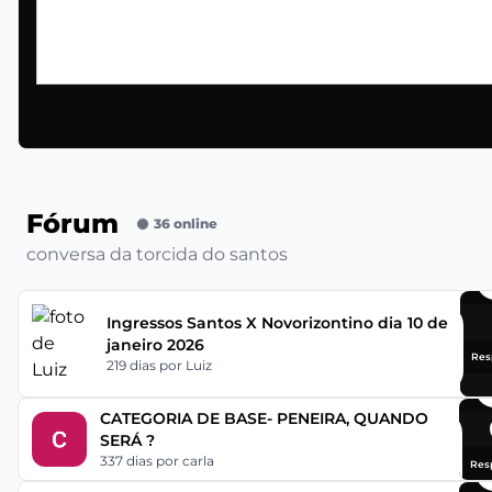
Fórum
36 online
conversa da torcida do santos
Ingressos Santos X Novorizontino dia 10 de
janeiro 2026
Res
219 dias
por Luiz
CATEGORIA DE BASE- PENEIRA, QUANDO
SERÁ ?
337 dias
por carla
Res