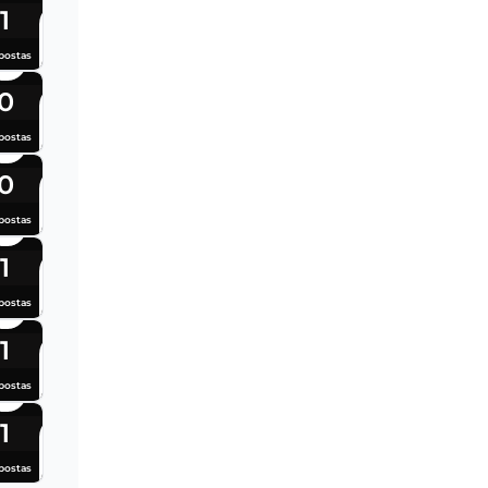
1
postas
0
postas
0
postas
1
postas
1
postas
1
postas