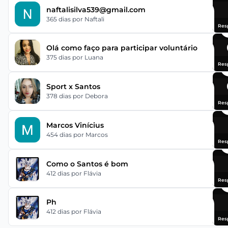
naftalisilva539@gmail.com
365 dias
por Naftali
Res
Olá como faço para participar voluntário
375 dias
por Luana
Res
Sport x Santos
378 dias
por Debora
Res
Marcos Vinícius
454 dias
por Marcos
Res
Como o Santos é bom
412 dias
por Flávia
Res
Ph
412 dias
por Flávia
Res