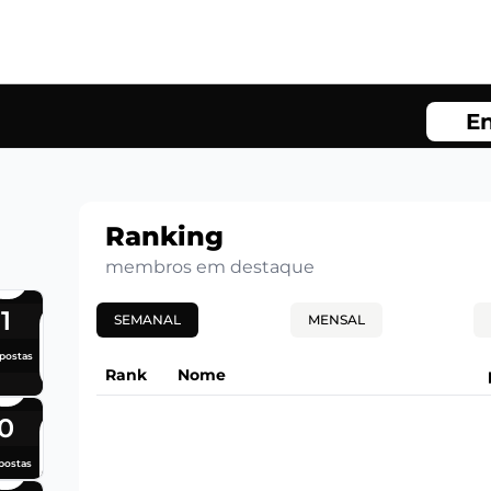
En
Ranking
membros em destaque
1
SEMANAL
MENSAL
postas
Rank
Nome
0
postas