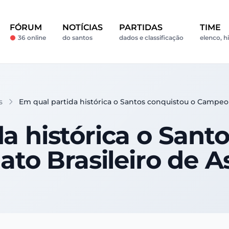
FÓRUM
NOTÍCIAS
PARTIDAS
TIME
36 online
do santos
dados e classificação
elenco, h
s
Em qual partida histórica o Santos conquistou o Campeon
a histórica o Sant
o Brasileiro de A