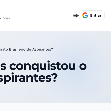
Entrar
istórias
ato Brasileiro de Aspirantes?
os conquistou o
spirantes?