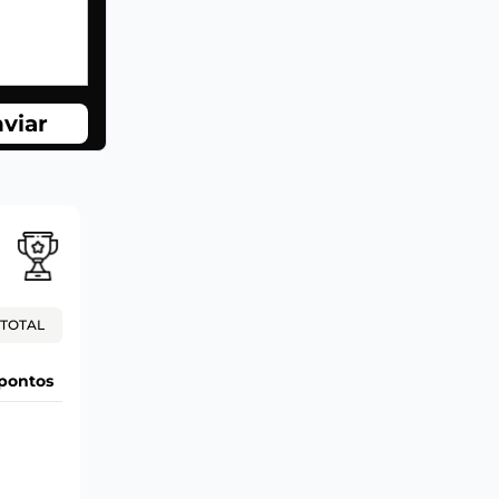
viar
TOTAL
pontos