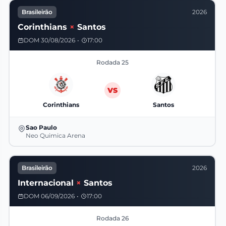
Brasileirão
2026
Corinthians
×
Santos
DOM 30/08/2026
•
17:00
Rodada 25
VS
Corinthians
Santos
Sao Paulo
Neo Quimica Arena
Brasileirão
2026
Internacional
×
Santos
DOM 06/09/2026
•
17:00
Rodada 26