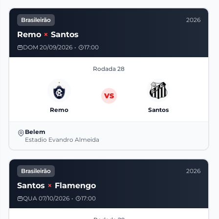
Brasileirão
2026
Remo
×
Santos
DOM 20/09/2026
•
17:00
Rodada 28
VS
Remo
Santos
Belem
Estadio Evandro Almeida
Brasileirão
2026
Santos
×
Flamengo
QUA 07/10/2026
•
17:00