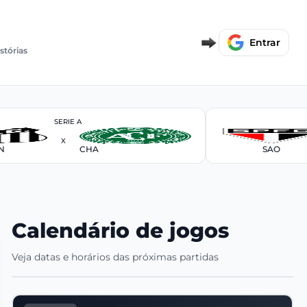
Entrar
stórias
SERIE A
X
N
CHA
SAO
Calendário de jogos
Veja datas e horários das próximas partidas