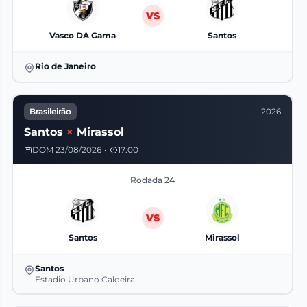
VS
Vasco DA Gama
Santos
Rio de Janeiro
Brasileirão
2026
Santos
×
Mirassol
DOM 23/08/2026
•
17:00
Rodada 24
VS
Santos
Mirassol
Santos
Estadio Urbano Caldeira