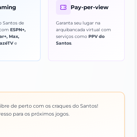
aming
Pay-per-view
 Santos de
Garanta seu lugar na
r com
ESPN+,
arquibancada virtual com
ar+, Max,
serviços como
PPV do
CazéTV
e
Santos
.
ibre de perto com os craques do Santos!
resso para os próximos jogos.