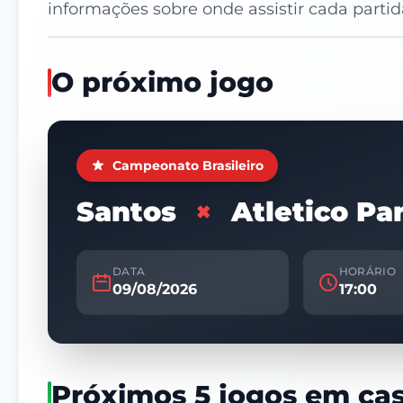
informações sobre onde assistir cada parti
O próximo jogo
Campeonato Brasileiro
Santos
×
Atletico Pa
DATA
HORÁRIO
09/08/2026
17:00
Próximos 5 jogos em ca