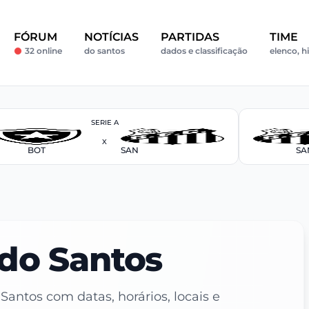
FÓRUM
NOTÍCIAS
PARTIDAS
TIME
32 online
do santos
dados e classificação
elenco, hi
SERIE A
X
BOT
SAN
SA
do Santos
ntos com datas, horários, locais e