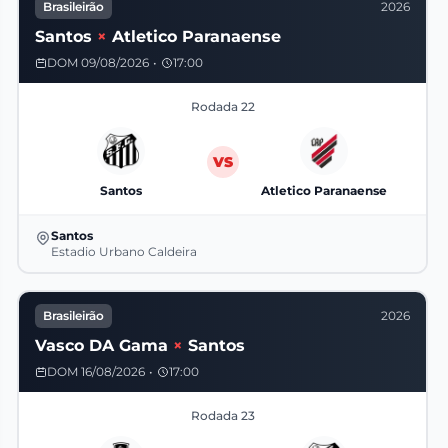
Brasileirão
2026
Santos
×
Atletico Paranaense
DOM 09/08/2026
•
17:00
Rodada 22
VS
Santos
Atletico Paranaense
Santos
Estadio Urbano Caldeira
Brasileirão
2026
Vasco DA Gama
×
Santos
DOM 16/08/2026
•
17:00
Rodada 23