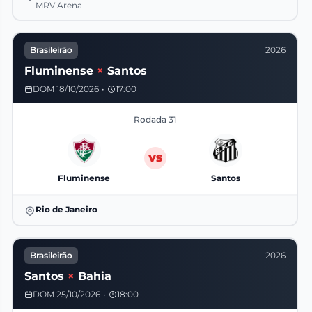
MRV Arena
Brasileirão
2026
Fluminense
×
Santos
DOM 18/10/2026
•
17:00
Rodada 31
VS
Fluminense
Santos
Rio de Janeiro
Brasileirão
2026
Santos
×
Bahia
DOM 25/10/2026
•
18:00