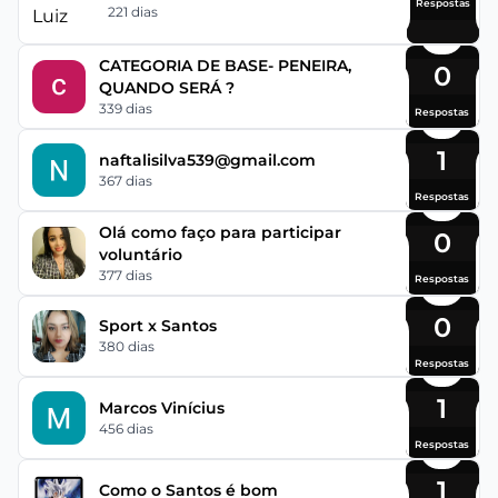
Respostas
221 dias
CATEGORIA DE BASE- PENEIRA,
0
QUANDO SERÁ ?
339 dias
Respostas
1
naftalisilva539@gmail.com
367 dias
Respostas
Olá como faço para participar
0
voluntário
377 dias
Respostas
0
Sport x Santos
380 dias
Respostas
1
Marcos Vinícius
456 dias
Respostas
1
Como o Santos é bom