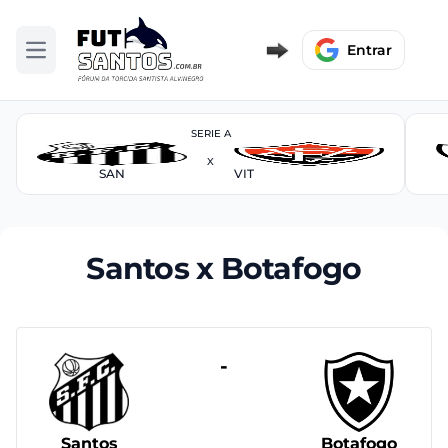
Entrar
Abrir menu
SERIE A
X
SAN
VIT
Santos x Botafogo
-
Santos
Botafogo