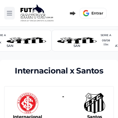
Entrar
Abrir menu
IE A
SERIE A
09/08
X
17H
SAN
SAN
A
Internacional x Santos
-
Internacional
Santos