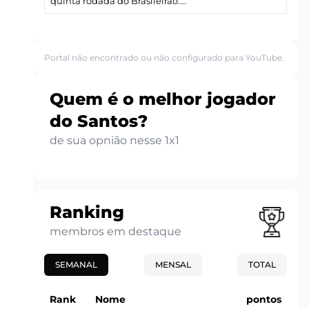
quinta rodada do Brasileirão....
Portal não encontrado ou não configurado para YouTube.
Quem é o melhor jogador
do Santos?
de sua opnião nesse 1x1
Ranking
membros em destaque
SEMANAL
MENSAL
TOTAL
Rank
Nome
pontos