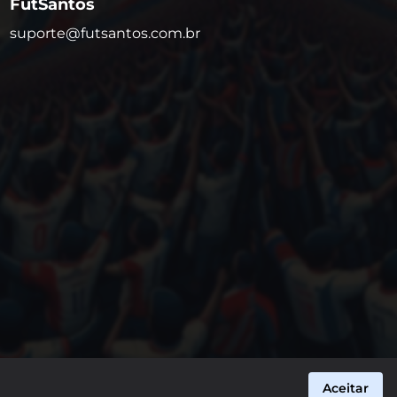
FutSantos
suporte@futsantos.com.br
Aceitar