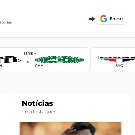
Entrar
stórias
SERIE A
X
N
CHA
SAO
Notícias
em destaques