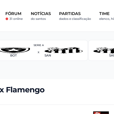
FÓRUM
NOTÍCIAS
PARTIDAS
TIME
31 online
do santos
dados e classificação
elenco, hi
SERIE A
X
BOT
SAN
SA
 x Flamengo