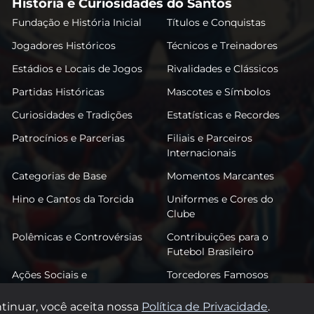
História e Curiosidades do Santos
Fundação e História Inicial
Títulos e Conquistas
Jogadores Históricos
Técnicos e Treinadores
Estádios e Locais de Jogos
Rivalidades e Clássicos
Partidas Históricas
Mascotes e Símbolos
Curiosidades e Tradições
Estatísticas e Recordes
Patrocínios e Parcerias
Filiais e Parceiros
Internacionais
Categorias de Base
Momentos Marcantes
Hino e Cantos da Torcida
Uniformes e Cores do
Clube
Polêmicas e Controvérsias
Contribuições para o
Futebol Brasileiro
Ações Sociais e
Torcedores Famosos
Comunitárias
tinuar, você aceita nossa
Política de Privacidade
.
© 2026 FutSantos. Todos os direitos reservados.