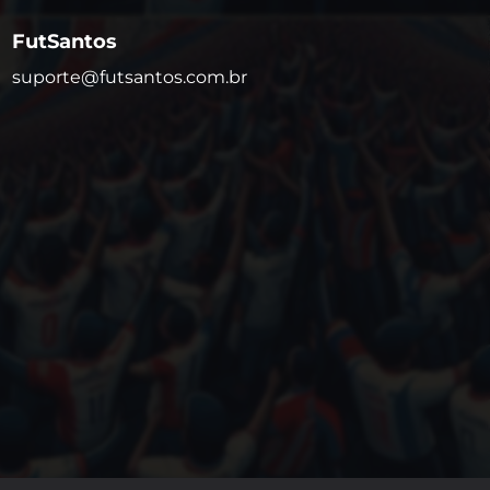
FutSantos
suporte@futsantos.com.br