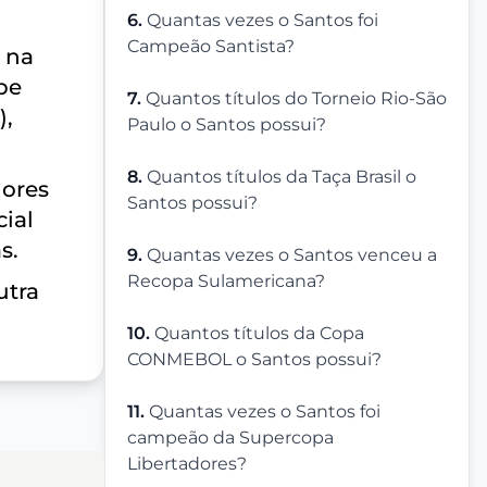
6.
Quantas vezes o Santos foi
Campeão Santista?
 na
be
7.
Quantos títulos do Torneio Rio-São
),
Paulo o Santos possui?
8.
Quantos títulos da Taça Brasil o
dores
Santos possui?
ial
s.
9.
Quantas vezes o Santos venceu a
Recopa Sulamericana?
utra
10.
Quantos títulos da Copa
CONMEBOL o Santos possui?
11.
Quantas vezes o Santos foi
campeão da Supercopa
Libertadores?