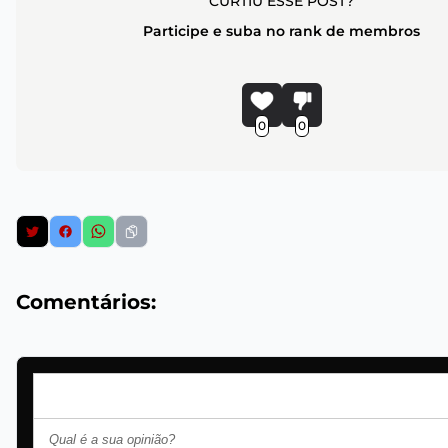
CURTIU ESSE POST?
Participe e suba no rank de membros
0
0
Comentários: