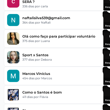
SERÁ ?
336 dias
por carla
Res
naftalisilva539@gmail.com
364 dias
por Naftali
Res
Olá como faço para participar voluntário
375 dias
por Luana
Res
Sport x Santos
377 dias
por Debora
Res
Marcos Vinícius
454 dias
por Marcos
Res
Como o Santos é bom
411 dias
por Flávia
Res