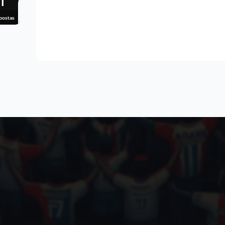
1
postas