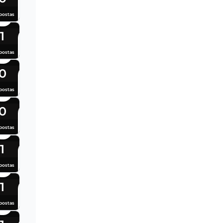
postas
1
postas
0
postas
0
postas
1
postas
1
postas