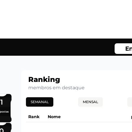
En
Ranking
membros em destaque
1
SEMANAL
MENSAL
postas
Rank
Nome
0