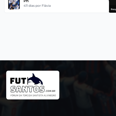
Ph
411 dias
por Flávia
Res