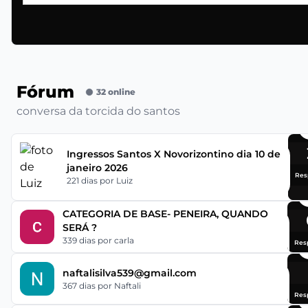
Fórum
32 online
conversa da torcida do santos
Ingressos Santos X Novorizontino dia 10 de
janeiro 2026
Res
221 dias
por Luiz
CATEGORIA DE BASE- PENEIRA, QUANDO
SERÁ ?
339 dias
por carla
Res
naftalisilva539@gmail.com
367 dias
por Naftali
Res