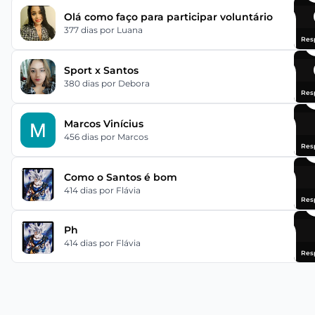
Olá como faço para participar voluntário
377 dias
por Luana
Res
Sport x Santos
380 dias
por Debora
Res
Marcos Vinícius
456 dias
por Marcos
Res
Como o Santos é bom
414 dias
por Flávia
Res
Ph
414 dias
por Flávia
Res