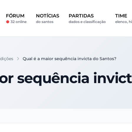
FÓRUM
NOTÍCIAS
PARTIDAS
TIME
32 online
do santos
dados e classificação
elenco, hi
adições
Qual é a maior sequência invicta do Santos?
or sequência invic