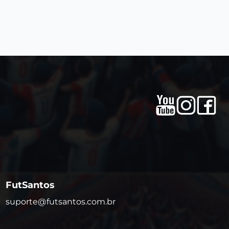
FutSantos
suporte@futsantos.com.br