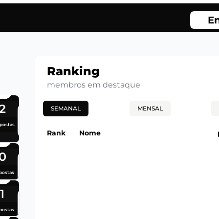
En
Ranking
membros em destaque
2
SEMANAL
MENSAL
postas
Rank
Nome
0
postas
1
postas