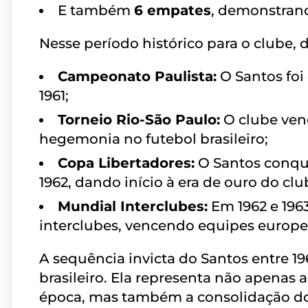
E também
6 empates
, demonstrand
Nesse período histórico para o clube
Campeonato Paulista:
O Santos foi 
1961;
Torneio Rio-São Paulo:
O clube venc
hegemonia no futebol brasileiro;
Copa Libertadores:
O Santos conqui
1962, dando início à era de ouro do clu
Mundial Interclubes:
Em 1962 e 196
interclubes, vencendo equipes europ
A sequência invicta do Santos entre 19
brasileiro. Ela representa não apenas a
época, mas também a consolidação do