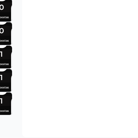
0
postas
0
postas
1
postas
1
postas
1
postas