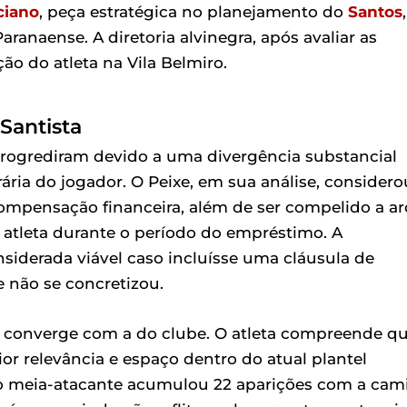
ciano
, peça estratégica no planejamento do
Santos
,
ranaense. A diretoria alvinegra, após avaliar as
o do atleta na Vila Belmiro.
Santista
 progrediram devido a uma divergência substancial
ria do jogador. O Peixe, em sua análise, considero
ompensação financeira, além de ser compelido a ar
atleta durante o período do empréstimo. A
siderada viável caso incluísse uma cláusula de
e não se concretizou.
o converge com a do clube. O atleta compreende q
r relevância e espaço dentro do atual plantel
 o meia-atacante acumulou 22 aparições com a cam