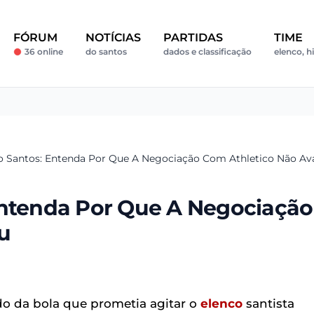
FÓRUM
NOTÍCIAS
PARTIDAS
TIME
36 online
do santos
dados e classificação
elenco, h
no Santos: Entenda Por Que A Negociação Com Athletico Não A
Entenda Por Que A Negociação
u
 da bola que prometia agitar o
elenco
santista