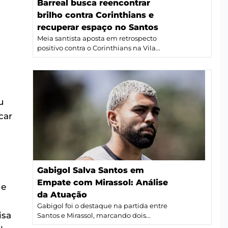
Barreal busca reencontrar
brilho contra Corinthians e
recuperar espaço no Santos
Meia santista aposta em retrospecto
positivo contra o Corinthians na Vila...
u
car
Gabigol Salva Santos em
Empate com Mirassol: Análise
ue
da Atuação
Gabigol foi o destaque na partida entre
isa
Santos e Mirassol, marcando dois...