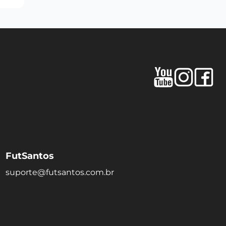
FutSantos
suporte@futsantos.com.br