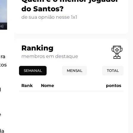
do Santos?
de sua opnião nesse 1x1
os)
Ranking
ra
membros em destaque
tos
SEMANAL
MENSAL
TOTAL
Rank
Nome
pontos
l
e
da