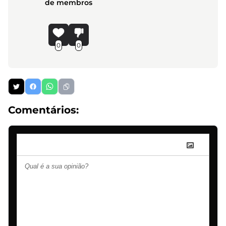
de membros
0
0
Comentários: