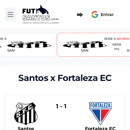
Entrar
Abrir menu
IE A
SERIE A
AO VIVO
09/08
X
17H
SAN
SAN
A
Santos x Fortaleza EC
1 - 1
Santos
Fortaleza EC